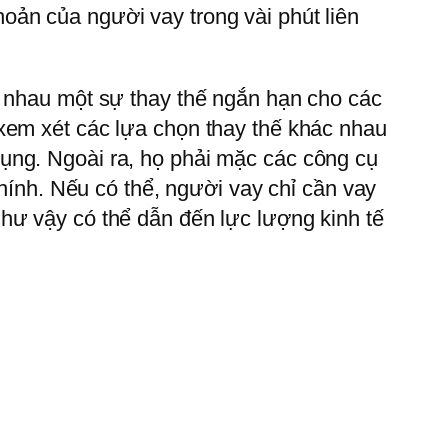
ản của người vay trong vài phút liên
g nhau một sự thay thế ngắn hạn cho các
xem xét các lựa chọn thay thế khác nhau
ụng. Ngoài ra, họ phải mặc các công cụ
chính. Nếu có thể, người vay chỉ cần vay
hư vậy có thể dẫn đến lực lượng kinh tế