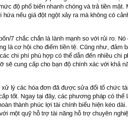
 mức độ phổ biến nhanh chóng và trả tiền mặt.
 lời hứa nếu giá đột ngột xảy ra mà không có c
 bốn/7 chắc chắn là lành mạnh so với rủi ro. N
ũng là cơ hội cho điểm tiền tệ. Cũng như, đảm 
các chi phí phù hợp có thể dẫn đến nhiều chi p
ỡ sẽ cung cấp cho bạn độ chính xác với khả năn
 xử lý các hóa đơn đã được sửa đổi tổ chức tài
cấp tốt. Ngay tại đây, các phương pháp có thể
oàn thành phúc lợi tài chính biểu hiện kéo dà
 với một quỹ hỗ trợ tài năng hỗ trợ chuyên ngh