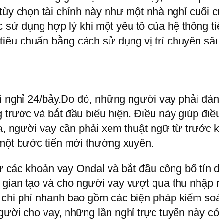
 tùy chọn tài chính này như một nhà nghỉ cuối
ử dụng hợp lý khi một yếu tố của hệ thống tiền
iêu chuẩn bằng cách sử dụng vị trí chuyên sâ
khi nghỉ 24/bảy.Do đó, những người vay phải đ
trước và bắt đầu biểu hiện. Điều này giúp điều
ra, người vay cần phải xem thuật ngữ từ trước 
 một bước tiến mới thường xuyên.
 như các khoản vay Ondal và bắt đầu công bố tí
 gian tạo và cho người vay vượt qua thu nhập
chi phí nhanh bao gồm các biện pháp kiểm soá
gười cho vay, những lần nghỉ trực tuyến này có