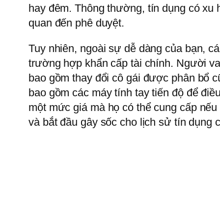
hay đêm. Thông thường, tín dụng có xu h
quan đến phê duyệt.
Tuy nhiên, ngoài sự dễ dàng của bạn, cá
trường hợp khẩn cấp tài chính. Người va
bao gồm thay đổi cô gái được phân bổ c
bao gồm các máy tính tay tiến độ để điều
một mức giá mà họ có thể cung cấp nếu b
và bắt đầu gây sốc cho lịch sử tín dụng 