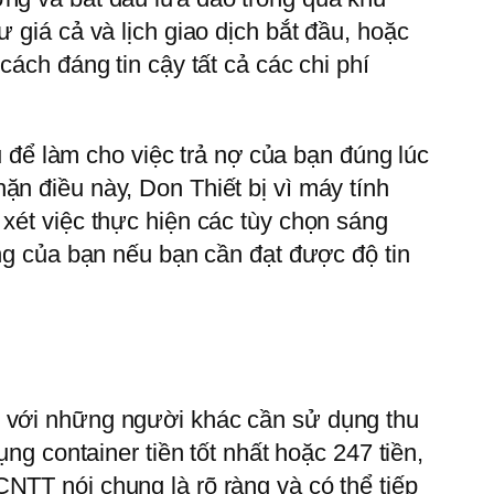
 giá cả và lịch giao dịch bắt đầu, hoặc
cách đáng tin cậy tất cả các chi phí
ếu để làm cho việc trả nợ của bạn đúng lúc
ặn điều này, Don Thiết bị vì máy tính
 xét việc thực hiện các tùy chọn sáng
ọng của bạn nếu bạn cần đạt được độ tin
n với những người khác cần sử dụng thu
ng container tiền tốt nhất hoặc 247 tiền,
NTT nói chung là rõ ràng và có thể tiếp