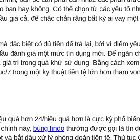
ho bạn hay không. Có thể chọn từ các yếu tố như
ầu giá cả, để chắc chắn rằng bất kỳ ai vay một 
à đặc biệt có đủ tiền để trả lại, bởi vì điểm y
 đầu đánh giá một mức tín dụng mới. Để ngăn ch
a giá trị trong quá khứ sử dụng. Bằng cách xem
ục/7 trong một kỹ thuật tiền tệ lớn hơn tham v
iệu quả hơn 24/hiệu quả hơn là cực kỳ phổ biế
i chính này,
bùng findo
thường được gọi là tín dụ
và bắt đầu xử lý phỏng đoán tiền tệ. Thủ tục C