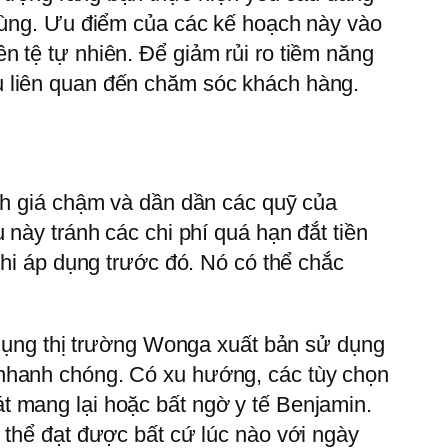
 cùng. Ưu điểm của các kế hoạch này vào
 tệ tự nhiên. Để giảm rủi ro tiềm năng
u liên quan đến chăm sóc khách hàng.
ánh giá chậm và dần dần các quỹ của
 này tránh các chi phí quá hạn đắt tiền
khi áp dụng trước đó. Nó có thể chắc
n dụng thị trường Wonga xuất bản sử dụng
 nhanh chóng. Có xu hướng, các tùy chọn
t mang lại hoặc bất ngờ y tế Benjamin.
 thể đạt được bất cứ lúc nào với ngày